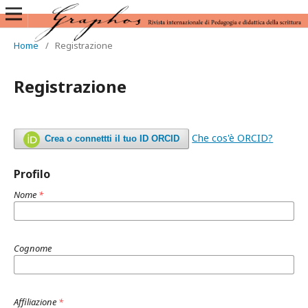
Home
/
Registrazione
Registrazione
Che cos'è ORCID?
Crea o connettti il tuo ID ORCID
Profilo
Nome
*
Cognome
Affiliazione
*