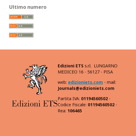
Ultimo numero
Edizioni ETS
s.r.l. LUNGARNO
MEDICEO 16 - 56127 - PISA
web:
edizioniets.com
- mail:
Journals@edizioniets.com
Partita IVA:
01194560502
-
Codice Fiscale:
01194560502
-
Rea:
106465