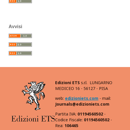
Avvisi
Edizioni ETS
s.r.l. LUNGARNO
MEDICEO 16 - 56127 - PISA
web:
edizioniets.com
- mail:
Journals@edizioniets.com
Partita IVA:
01194560502
-
Codice Fiscale:
01194560502
-
Rea:
106465